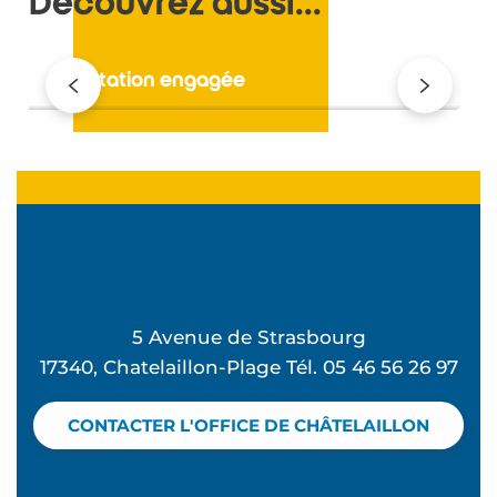
Découvrez aussi...
Une station engagée
5 Avenue de Strasbourg
17340, Chatelaillon-Plage Tél. 05 46 56 26 97
CONTACTER L'OFFICE DE CHÂTELAILLON