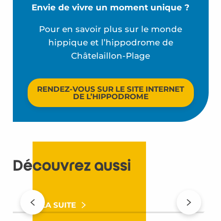
Envie de vivre un moment unique ?
Pour en savoir plus sur le monde
hippique et l’hippodrome de
Châtelaillon-Plage
RENDEZ-VOUS SUR LE SITE INTERNET
DE L’HIPPODROME
Découvrez aussi
Bienvenue au royaume des enfants !
LIRE LA SUITE