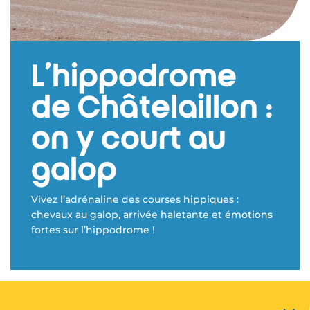
L’hippodrome
de Châtelaillon :
on y court au
galop
Vivez l’adrénaline des courses hippiques :
chevaux au galop, arrivée haletante et émotions
fortes sur l’hippodrome !