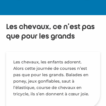
«Nous cherchions
une activité originale
à faire en famille, et
assister aux courses
Les chevaux, ce n’est pas
de trot à
l’hippodrome a été
que pour les grands
une belle découverte
! Les enfants ont
adoré voir les
chevaux de près et
Les chevaux, les enfants adorent.
choisir leur favori
Alors cette journée de courses n’est
pour chaque course.
pas que pour les grands. Balades en
L’ambiance était
poney, jeux gonflables, saut à
festive, avec des
l’élastique, course de chevaux en
spectateurs
tricycle, ils s’en donnent à cœur joie.
enthousiastes et des
animations pour les