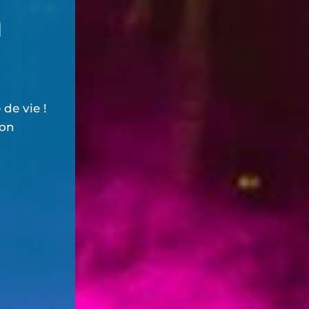
n
 de vie !
bon