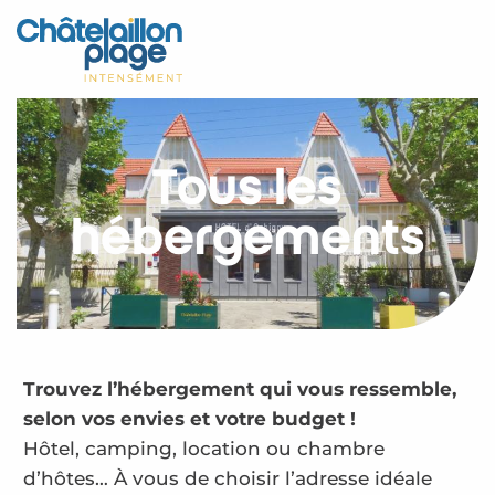
Aller
au
Accueil
contenu
principal
Découvrir
Activités
Tous les
A vivre
hébergements
Rendez-vous
Votre séjour
Espace Pro
Trouvez l’hébergement qui vous ressemble,
selon vos envies et votre budget !
Hôtel, camping, location ou chambre
d’hôtes… À vous de choisir l’adresse idéale