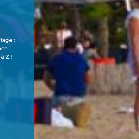
lage :
nce
à Z !