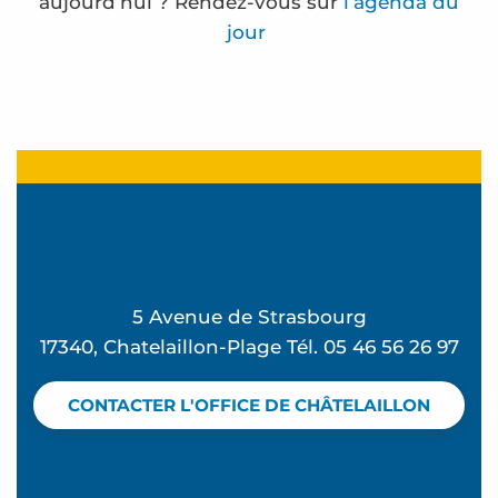
aujourd’hui ? Rendez-vous sur
l’agenda du
jour
Atelier Jeux du vent - L'été à Beauséjour
Le train des mots - Nouveauté 2026
Lectures en herbe
Lectures en herbe
Frédérique Bernier expose à l'espace Carnot
Atelier Pilates - L'été à Beauséjour
5 Avenue de Strasbourg
Atelier Souvenirs de vacances - L'été à Beauséjo
17340, Chatelaillon-Plage Tél. 05 46 56 26 97
Stage sauvetage aquatique
Club de plage - Mômes à la plage
CONTACTER L'OFFICE DE CHÂTELAILLON
Coquillages et crustacés - Visite découverte
Les apéros du marché
Le beau séjour d'Albertine - Visite théâtralisée