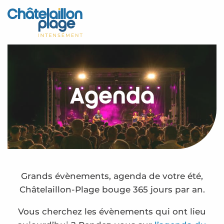
Aller
au
Accueil
contenu
principal
Découvrir
Activités
Agenda
A vivre
Rendez-vous
Votre séjour
Espace Pro
Grands évènements, agenda de votre été,
Châtelaillon-Plage bouge 365 jours par an.
Vous cherchez les évènements qui ont lieu