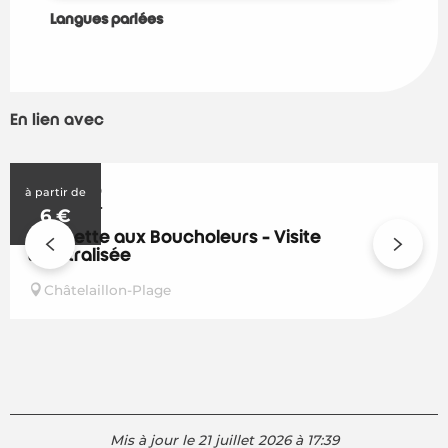
Langues parlées
Langues parlées
En lien avec
7
25
à partir de
JUIL.
6
€
AOÛT
Marinette aux Boucholeurs - Visite
théâtralisée
Châtelaillon-Plage
Mis à jour le 21 juillet 2026 à 17:39