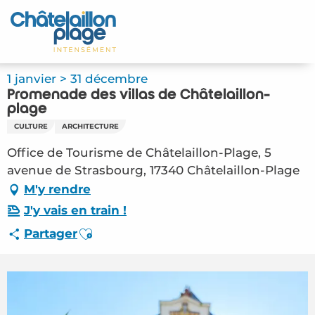
Aller
au
Accueil
contenu
principal
Découvrir
1 janvier > 31 décembre
Promenade des villas de Châtelaillon-
Activités
plage
CULTURE
ARCHITECTURE
A vivre
Office de Tourisme de Châtelaillon-Plage, 5
avenue de Strasbourg, 17340 Châtelaillon-Plage
Rendez-vous
M'y rendre
Votre séjour
J'y vais en train !
Ajouter aux favoris
Partager
Espace Pro