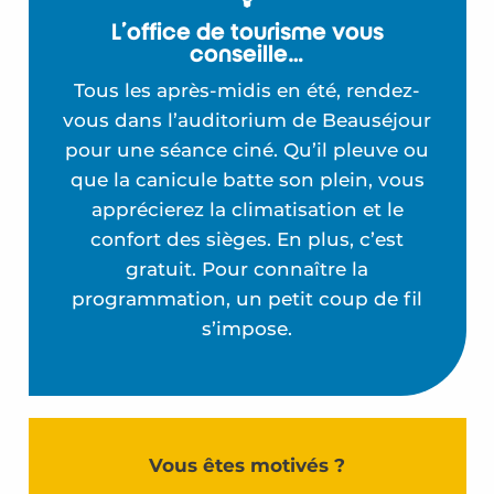
L’office de tourisme vous
conseille…
Tous les après-midis en été, rendez-
vous dans l’auditorium de Beauséjour
pour une séance ciné. Qu’il pleuve ou
que la canicule batte son plein, vous
apprécierez la climatisation et le
confort des sièges. En plus, c’est
gratuit. Pour connaître la
programmation, un petit coup de fil
s’impose.
Vous êtes motivés ?