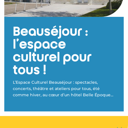
Beauséjour :
l’espace
culturel pour
tous !
L’Espace Culturel Beauséjour : spectacles,
concerts, théâtre et ateliers pour tous, été
comme hiver, au cœur d’un hôtel Belle Époque
rénové.