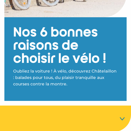
Nos 6 bonnes
raisons de
choisir le vélo !
Oubliez la voiture ! À vélo, découvrez Châtelaillon
: balades pour tous, du plaisir tranquille aux
courses contre la montre.