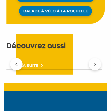
BALADE À VÉLO À LA ROCHELLE
Découvrez aussi
Toutes les activités natures
T
LIRE LA SUITE