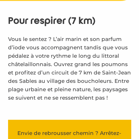
Circuit 7km
Pour respirer (7 km)
Circuit 12km
Vous le sentez ? L’air marin et son parfum
Circuit de la réserve naturelle
d’iode vous accompagnent tandis que vous
Circuit 30km
pédalez à votre rythme le long du littoral
châtelaillonnais. Ouvrez grand les poumons
La Vélodyssée
et profitez d’un circuit de 7 km de Saint-Jean
des Sables au village des boucholeurs. Entre
plage urbaine et pleine nature, les paysages
se suivent et ne se ressemblent pas !
Envie de rebrousser chemin ? Arrêtez-