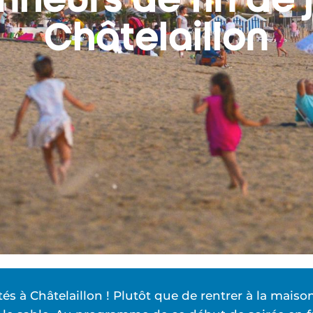
onheurs de fin de 
Châtelaillon
ités à Châtelaillon ! Plutôt que de rentrer à la mai