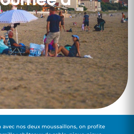
journée à
son avec nos deux moussaillons, on profite