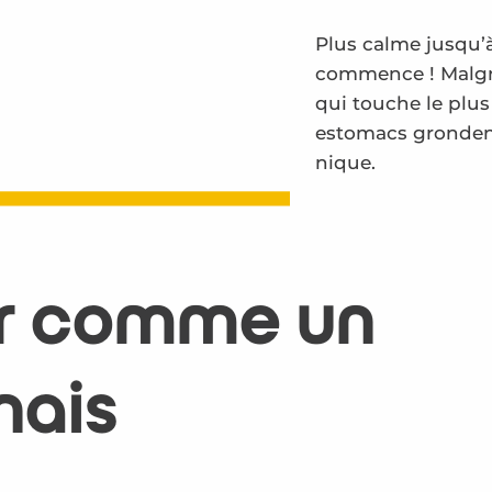
Plus calme jusqu’
commence ! Malgré
qui touche le plus 
estomacs grondent,
nique.
er comme un
nais