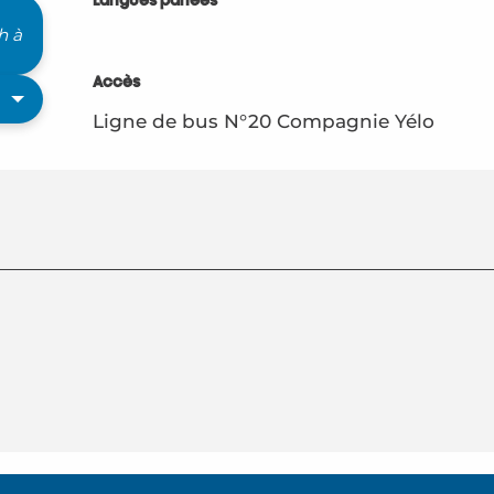
Langues parlées
Langues parlées
h à
Accès
Accès
Ligne de bus N°20 Compagnie Yélo