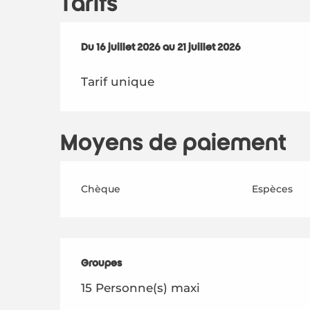
Tarifs
Du
Du
16 juillet 2026
16 juillet 2026
au
au
21 juillet 2026
21 juillet 2026
Tarif unique
Moyens de paiement
Chèque
Espèces
Groupes
Groupes
15 Personne(s) maxi