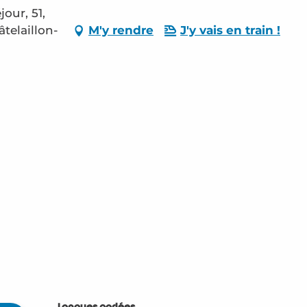
our, 51,
telaillon-
M'y rendre
J'y vais en train !