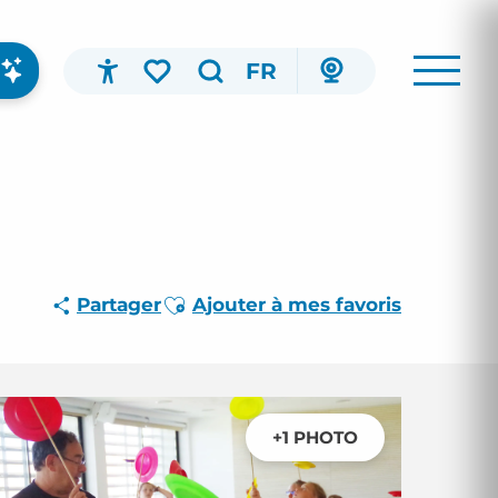
FR
Accessibilité
Recherche
Voir les favoris
Ajouter aux favoris
Partager
Ajouter à mes favoris
+1 PHOTO