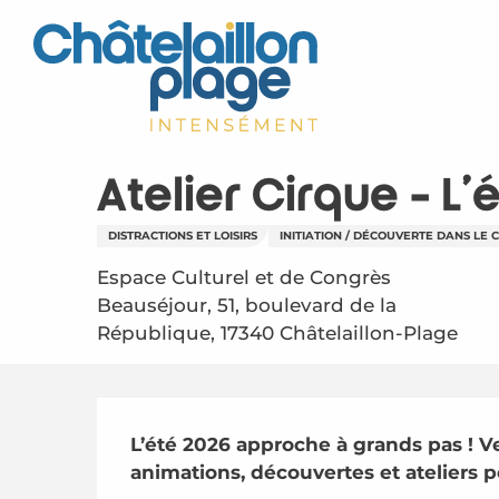
Aller
au
contenu
principal
Atelier Cirque - L
DISTRACTIONS ET LOISIRS
INITIATION / DÉCOUVERTE DANS LE
Espace Culturel et de Congrès
Beauséjour, 51, boulevard de la
République, 17340 Châtelaillon-Plage
Description
L’été 2026 approche à grands pas ! Ve
animations, découvertes et ateliers p