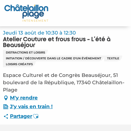
Aller
au
Accueil
contenu
principal
Découvrir
Jeudi 13 août de 10:30 à 12:30
Atelier Couture et frous frous - L'été à
Activités
Beauséjour
DISTRACTIONS ET LOISIRS
A vivre
INITIATION / DÉCOUVERTE DANS LE CADRE D'UN ÉVÉNEMENT
TEXTILE
LOISIRS CRÉATIFS
Rendez-vous
Espace Culturel et de Congrès Beauséjour, 51
boulevard de la République, 17340 Châtelaillon-
Votre séjour
Plage
M'y rendre
Espace Pro
J'y vais en train !
Ajouter aux favoris
Partager