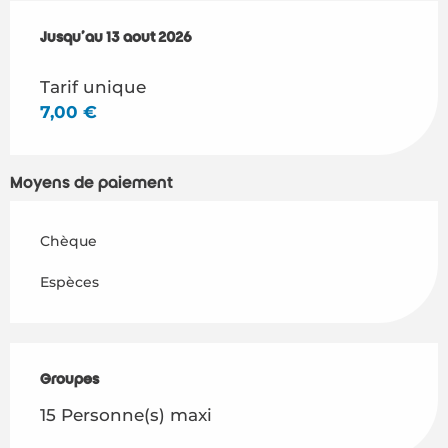
Du
Jusqu'au
10 juillet 2026
13 août 2026
au
13 août 2026
Tarif unique
7,00 €
Moyens de paiement
Chèque
Espèces
Groupes
Groupes
15 Personne(s) maxi