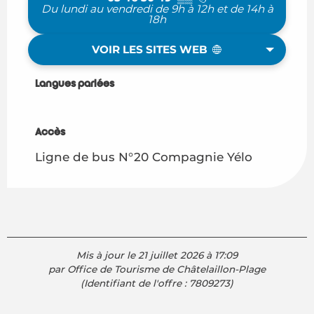
Du lundi au vendredi de 9h à 12h et de 14h à
18h
VOIR LES SITES WEB
Langues parlées
Langues parlées
Accès
Accès
Ligne de bus N°20 Compagnie Yélo
Mis à jour le 21 juillet 2026 à 17:09
par Office de Tourisme de Châtelaillon-Plage
(Identifiant de l'offre :
7809273
)