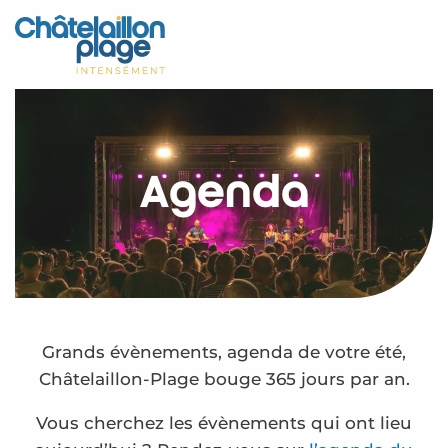
Aller
au
Accueil
contenu
principal
Découvrir
Activités
Agenda
A vivre
Rendez-vous
Votre séjour
Espace Pro
Grands évènements, agenda de votre été,
Châtelaillon-Plage bouge 365 jours par an.
Vous cherchez les évènements qui ont lieu