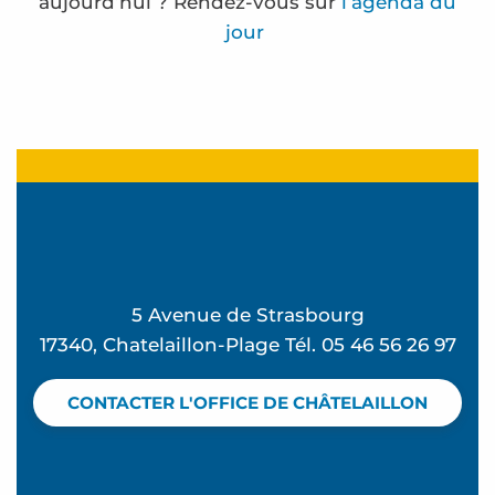
aujourd’hui ? Rendez-vous sur
l’agenda du
jour
Lectures en herbe
Atelier Jeux du vent - L'été à Beauséjour
Le train des mots - Nouveauté 2026
Lectures en herbe
Frédérique Bernier expose à l'espace Carnot
Atelier Pilates - L'été à Beauséjour
5 Avenue de Strasbourg
Atelier Souvenirs de vacances - L'été à Beauséjo
17340, Chatelaillon-Plage Tél. 05 46 56 26 97
Club de plage - Mômes à la plage
Stage sauvetage aquatique
CONTACTER L'OFFICE DE CHÂTELAILLON
Le beau séjour d'Albertine - Visite théâtralisée
Découverte d'une cabane mytilicole - Visite gui
Coquillages et crustacés - Visite découverte