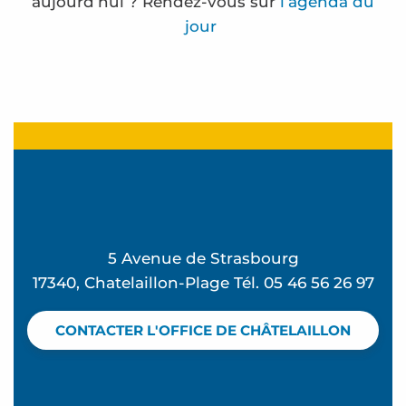
aujourd’hui ? Rendez-vous sur
l’agenda du
jour
Lectures en herbe
Atelier Jeux du vent - L'été à Beauséjour
Le train des mots - Nouveauté 2026
Lectures en herbe
Frédérique Bernier expose à l'espace Carnot
Atelier Pilates - L'été à Beauséjour
5 Avenue de Strasbourg
Atelier Souvenirs de vacances - L'été à Beauséjo
17340, Chatelaillon-Plage Tél. 05 46 56 26 97
Club de plage - Mômes à la plage
Stage sauvetage aquatique
CONTACTER L'OFFICE DE CHÂTELAILLON
Le beau séjour d'Albertine - Visite théâtralisée
Découverte d'une cabane mytilicole - Visite gui
Coquillages et crustacés - Visite découverte