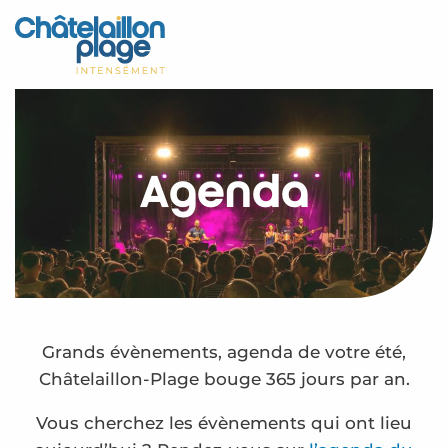
Aller
au
Accueil
contenu
principal
Découvrir
Activités
Agenda
A vivre
Rendez-vous
Votre séjour
Espace Pro
Grands évènements, agenda de votre été,
Châtelaillon-Plage bouge 365 jours par an.
Vous cherchez les évènements qui ont lieu