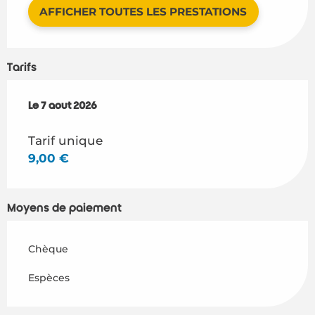
AFFICHER TOUTES LES PRESTATIONS
Tarifs
Le
Le
7 août 2026
7 août 2026
Tarif unique
9,00 €
Moyens de paiement
Chèque
Espèces