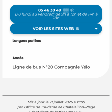
05 46 30 49
▒▒
Du lundi au vendredi de 9h à 12h et de 14h à
18h
VOIR LES SITES WEB
Langues parlées
Langues parlées
Accès
Accès
Ligne de bus N°20 Compagnie Yélo
Mis à jour le 21 juillet 2026 à 17:09
par Office de Tourisme de Châtelaillon-Plage
(Identifiant de l'offre :
7809746
)