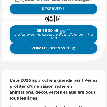
RÉSERVER
Toilettes
Parking
05 46 30 49
▒▒
Du lundi au vendredi de 9h à 12h et de 14h à
18h
VOIR LES SITES WEB
Description
L’été 2026 approche à grands pas ! Venez 
profiter d’une saison riche en 
animations, découvertes et ateliers pour 
tous les âges !