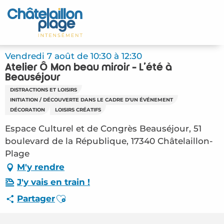
Aller
au
Accueil
contenu
principal
Découvrir
Vendredi 7 août de 10:30 à 12:30
Atelier Ô Mon beau miroir - L'été à
Activités
Beauséjour
DISTRACTIONS ET LOISIRS
A vivre
INITIATION / DÉCOUVERTE DANS LE CADRE D'UN ÉVÉNEMENT
DÉCORATION
LOISIRS CRÉATIFS
Rendez-vous
Espace Culturel et de Congrès Beauséjour, 51
boulevard de la République, 17340 Châtelaillon-
Votre séjour
Plage
M'y rendre
Espace Pro
J'y vais en train !
Ajouter aux favoris
Partager