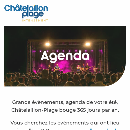
Aller
au
Accueil
contenu
principal
Découvrir
Activités
Agenda
A vivre
Rendez-vous
Votre séjour
Espace Pro
Grands évènements, agenda de votre été,
Châtelaillon-Plage bouge 365 jours par an.
Vous cherchez les évènements qui ont lieu