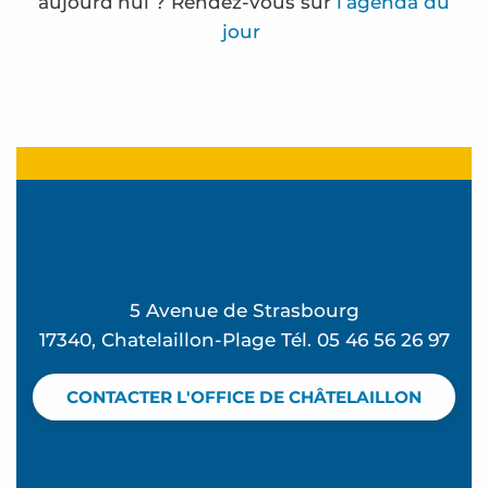
aujourd’hui ? Rendez-vous sur
l’agenda du
jour
Atelier P'tit tailleur de pierre - L'été à Beauséjour
Atelier Street Dance - L'été à Beauséjour
SOIZ'L et Mireille Cornu exposent à l'espace Carn
La Cabane d'Anatole expose à la maison de l'Eclu
Marche Océanique
Club de plage - Mômes à la plage
5 Avenue de Strasbourg
Stage sauvetage aquatique
17340, Chatelaillon-Plage Tél. 05 46 56 26 97
Badminton Loisir et Tennis de Table
Yoga pilates avec Valérie
CONTACTER L'OFFICE DE CHÂTELAILLON
Zumba avec Valérie
Fête foraine
La Rando des forts - Balade en mer