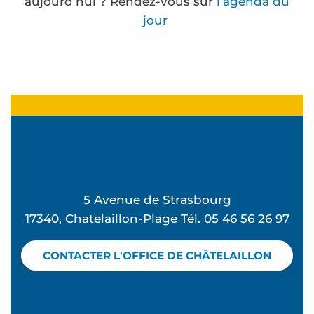
aujourd’hui ? Rendez-vous sur
l’agenda du
jour
Atelier P'tit tailleur de pierre - L'été à Beauséjour
Atelier Street Dance - L'été à Beauséjour
SOIZ'L et Mireille Cornu exposent à l'espace Carn
La Cabane d'Anatole expose à la maison de l'Eclu
Marche Océanique
Club de plage - Mômes à la plage
5 Avenue de Strasbourg
Stage sauvetage aquatique
17340, Chatelaillon-Plage Tél. 05 46 56 26 97
Badminton Loisir et Tennis de Table
Yoga pilates avec Valérie
CONTACTER L'OFFICE DE CHÂTELAILLON
Zumba avec Valérie
Fête foraine
La Rando des forts - Balade en mer