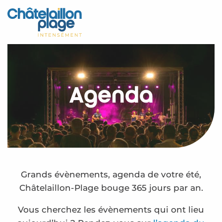
Aller
au
Accueil
contenu
principal
Découvrir
Activités
Agenda
A vivre
Rendez-vous
Votre séjour
Espace Pro
Grands évènements, agenda de votre été,
Châtelaillon-Plage bouge 365 jours par an.
Vous cherchez les évènements qui ont lieu