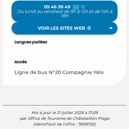
05 46 30 49
▒▒
Du lundi au vendredi de 9h à 12h et de 14h à
18h
VOIR LES SITES WEB
Langues parlées
Langues parlées
Accès
Accès
Ligne de bus N°20 Compagnie Yélo
Mis à jour le 21 juillet 2026 à 17:09
par Office de Tourisme de Châtelaillon-Plage
(Identifiant de l'offre :
7809792
)