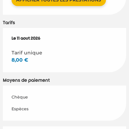
Tarifs
Le
Le
11 août 2026
11 août 2026
Tarif unique
8,00 €
Moyens de paiement
Chèque
Espèces