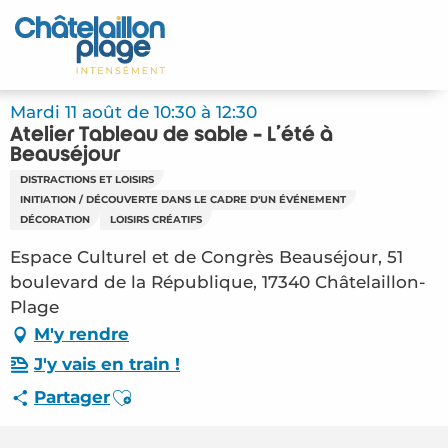
Aller
au
Accueil
contenu
principal
Découvrir
Mardi 11 août de 10:30 à 12:30
Atelier Tableau de sable - L'été à
Activités
Beauséjour
DISTRACTIONS ET LOISIRS
A vivre
INITIATION / DÉCOUVERTE DANS LE CADRE D'UN ÉVÉNEMENT
DÉCORATION
LOISIRS CRÉATIFS
Rendez-vous
Espace Culturel et de Congrès Beauséjour, 51
boulevard de la République, 17340 Châtelaillon-
Votre séjour
Plage
M'y rendre
Espace Pro
J'y vais en train !
Ajouter aux favoris
Partager