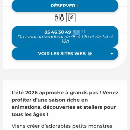
RÉSERVER
Toilettes
Parking
05 46 30 49
▒▒
Du lundi au vendredi de 9h à 12h et de 14h à
18h
VOIR LES SITES WEB
Description
L’été 2026 approche à grands pas ! Venez 
profiter d’une saison riche en 
animations, découvertes et ateliers pour 
tous les âges !
Viens créer d’adorables petits monstres 