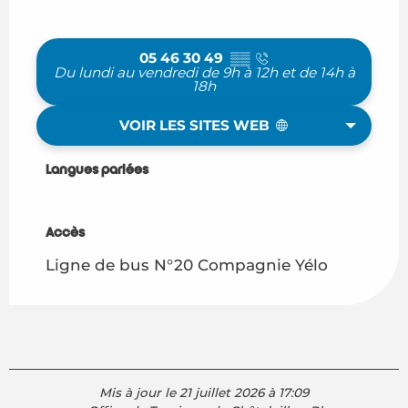
05 46 30 49
▒▒
Du lundi au vendredi de 9h à 12h et de 14h à
18h
VOIR LES SITES WEB
Langues parlées
Langues parlées
Accès
Accès
Ligne de bus N°20 Compagnie Yélo
Mis à jour le 21 juillet 2026 à 17:09