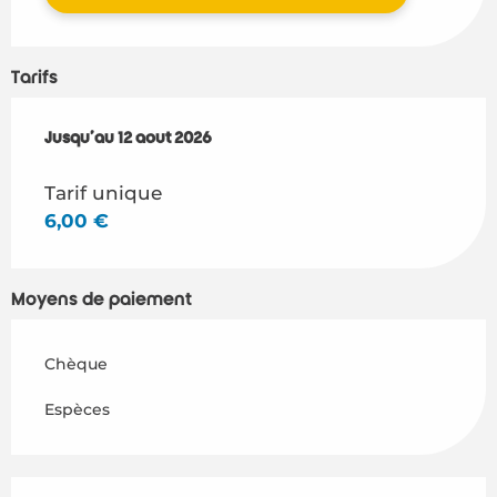
Tarifs
Du
Jusqu'au
8 juillet 2026
12 août 2026
au
12 août 2026
Tarif unique
6,00 €
Moyens de paiement
Chèque
Espèces