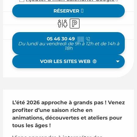
RÉSERVER
Toilettes
Parking
05 46 30 49
▒▒
Du lundi au vendredi de 9h à 12h et de 14h à
18h
VOIR LES SITES WEB
Description
L’été 2026 approche à grands pas ! Venez 
profiter d’une saison riche en 
animations, découvertes et ateliers pour 
tous les âges !