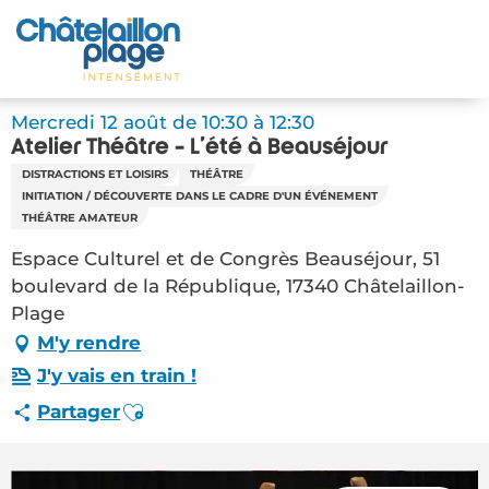
Aller
au
Accueil
contenu
principal
Découvrir
Mercredi 12 août de 10:30 à 12:30
Atelier Théâtre - L'été à Beauséjour
Activités
DISTRACTIONS ET LOISIRS
THÉÂTRE
INITIATION / DÉCOUVERTE DANS LE CADRE D'UN ÉVÉNEMENT
A vivre
THÉÂTRE AMATEUR
Espace Culturel et de Congrès Beauséjour, 51
Rendez-vous
boulevard de la République, 17340 Châtelaillon-
Plage
Votre séjour
M'y rendre
J'y vais en train !
Espace Pro
Ajouter aux favoris
Partager