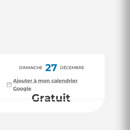
Ouverture et coor
27
DIMANCHE
DÉCEMBRE
Ajouter à mon calendrier
Google
Gratuit