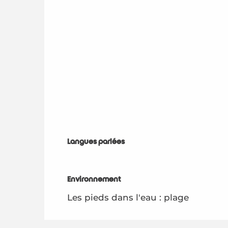
Langues parlées
Langues parlées
Environnement
Environnement
Les pieds dans l'eau : plage