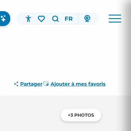
FR
Accessibilité
Recherche
Voir les favoris
Ajouter aux favoris
Partager
Ajouter à mes favoris
+3 PHOTOS