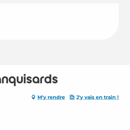
anquisards
M'y rendre
J'y vais en train !