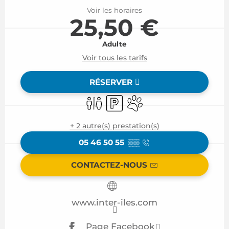
Voir les horaires
25,50 €
Adulte
Voir tous les tarifs
RÉSERVER
Toilettes
Parking
Animaux acceptés
+ 2 autre(s) prestation(s)
05 46 50 55
▒▒
CONTACTEZ-NOUS
www.inter-iles.com
Page Facebook