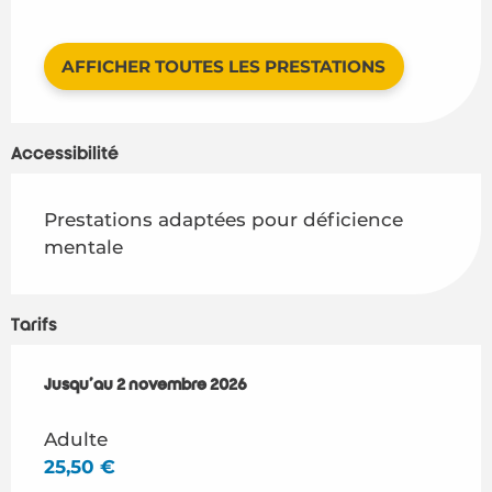
AFFICHER TOUTES LES PRESTATIONS
Accessibilité
Prestations adaptées pour déficience
mentale
Tarifs
Du
Jusqu'au
4 avril 2026
2 novembre 2026
au
2 novembre 2026
Adulte
25,50 €