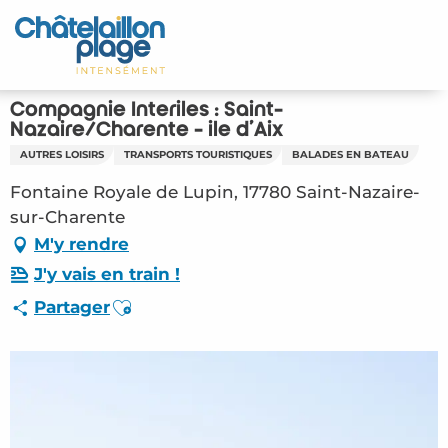
Aller
au
Accueil
contenu
principal
Découvrir
Compagnie Interîles : Saint-
Nazaire/Charente - île d'Aix
Activités
AUTRES LOISIRS
TRANSPORTS TOURISTIQUES
BALADES EN BATEAU
Fontaine Royale de Lupin, 17780 Saint-Nazaire-
A vivre
sur-Charente
M'y rendre
Rendez-vous
J'y vais en train !
Votre séjour
Ajouter aux favoris
Partager
Espace Pro