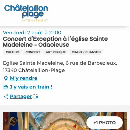
Aller
au
Accueil
contenu
principal
Découvrir
Vendredi 7 août à 21:00
Concert d'Exception à l'église Sainte
Activités
Madeleine - Ödacieuse
CULTURE
CONCERT
ART LYRIQUE
CHANT / CHANSON
A vivre
Eglise Sainte Madeleine, 6 rue de Barbezieux,
17340 Châtelaillon-Plage
Rendez-vous
M'y rendre
Votre séjour
J'y vais en train !
Ajouter aux favoris
Partager
Espace Pro
+1 PHOTO