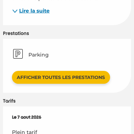
Lire la suite
Prestations
Parking
AFFICHER TOUTES LES PRESTATIONS
Tarifs
Le
Le
7 août 2026
7 août 2026
Plein tarif