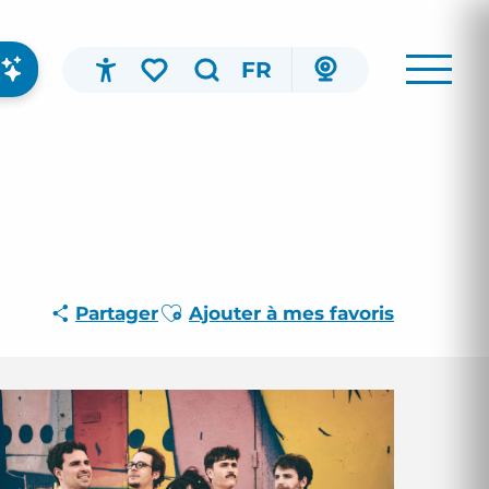
FR
Accessibilité
Recherche
Voir les favoris
Ajouter aux favoris
Partager
Ajouter à mes favoris