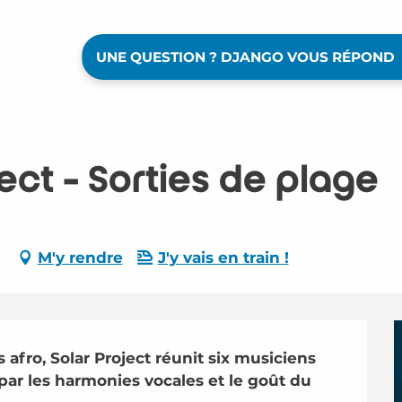
UNE QUESTION ? DJANGO VOUS RÉPOND
ect - Sorties de plage
M'y rendre
J'y vais en train !
 afro, Solar Project réunit six musiciens 
ar les harmonies vocales et le goût du 