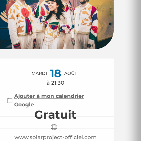
Ouverture et coor
18
MARDI
AOÛT
à 21:30
Ajouter à mon calendrier
Google
Gratuit
www.solarproject-officiel.com