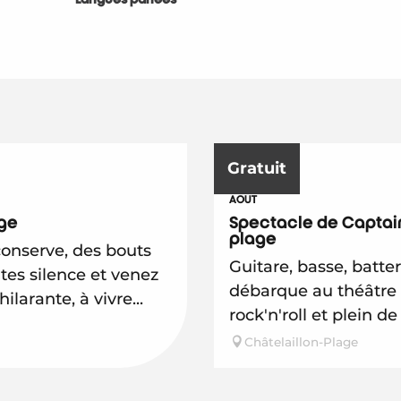
Gratuit
19
AOÛT
age
Spectacle de Captain
plage
conserve, des bouts
Guitare, basse, batte
ites silence et venez
débarque au théâtre 
larante, à vivre...
rock'n'roll et plein d
Châtelaillon-Plage