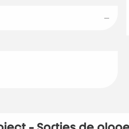
—
oject - Sorties de plag