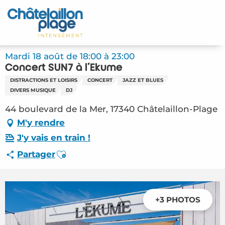
Aller
au
Accueil
contenu
principal
Découvrir
Mardi 18 août de 18:00 à 23:00
Concert SUN7 à l'Ekume
Activités
DISTRACTIONS ET LOISIRS
CONCERT
JAZZ ET BLUES
DIVERS MUSIQUE
DJ
A vivre
44 boulevard de la Mer, 17340 Châtelaillon-Plage
M'y rendre
Rendez-vous
J'y vais en train !
Votre séjour
Ajouter aux favoris
Partager
Espace Pro
+3 PHOTOS