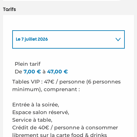
Tarifs
Le
7 juillet 2026
Le
21 juillet 2026
Plein tarif
De
7,00 €
à
47,00 €
Le
28 juillet 2026
Tables VIP : 47€ / personne (6 personnes
minimum), comprenant :
Le
4 août 2026
Entrée à la soirée,
Le
11 août 2026
Espace salon réservé,
Service à table,
Crédit de 40€ / personne à consommer
Le
18 août 2026
librement sur la carte food & drinks