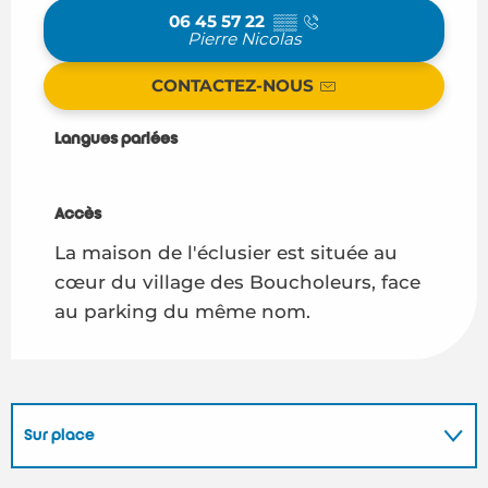
06 45 57 22
▒▒
Pierre Nicolas
CONTACTEZ-NOUS
Langues parlées
Langues parlées
Accès
Accès
La maison de l'éclusier est située au
cœur du village des Boucholeurs, face
au parking du même nom.
Sur place