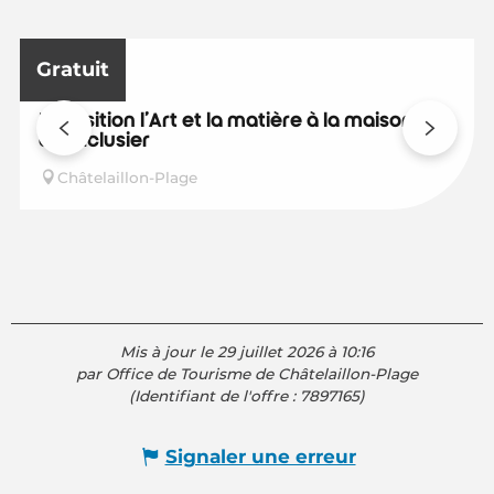
En lien avec
31
6
Gratuit
AOÛT
SEPT.
Exposition l'Art et la matière à la maison
de l'Eclusier
Châtelaillon-Plage
Mis à jour le 29 juillet 2026 à 10:16
par Office de Tourisme de Châtelaillon-Plage
(Identifiant de l'offre :
7897165
)
Signaler une erreur