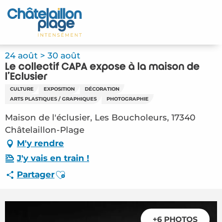
Aller
au
Accueil
contenu
principal
Découvrir
24 août > 30 août
Le collectif CAPA expose à la maison de
Activités
l'Eclusier
CULTURE
EXPOSITION
DÉCORATION
A vivre
ARTS PLASTIQUES / GRAPHIQUES
PHOTOGRAPHIE
Maison de l'éclusier, Les Boucholeurs, 17340
Rendez-vous
Châtelaillon-Plage
M'y rendre
Votre séjour
J'y vais en train !
Espace Pro
Ajouter aux favoris
Partager
+6 PHOTOS