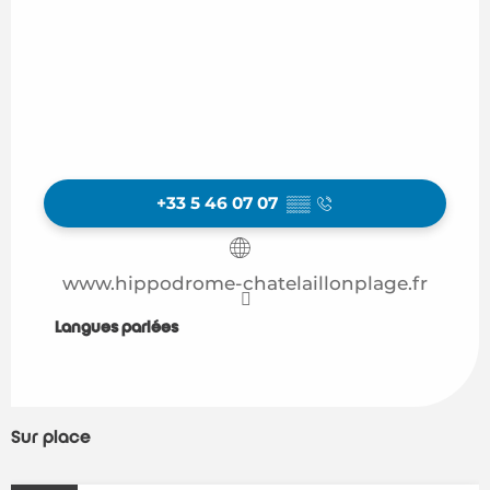
+33 5 46 07 07
▒▒
www.hippodrome-chatelaillonplage.fr
Langues parlées
Langues parlées
Sur place