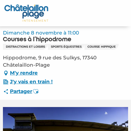
Aller
au
Accueil
contenu
principal
Découvrir
Dimanche 8 novembre à 11:00
Courses à l'hippodrome
Activités
DISTRACTIONS ET LOISIRS
SPORTS ÉQUESTRES
COURSE HIPPIQUE
A vivre
Hippodrome, 9 rue des Sulkys, 17340
Châtelaillon-Plage
Rendez-vous
M'y rendre
J'y vais en train !
Votre séjour
Ajouter aux favoris
Partager
Espace Pro