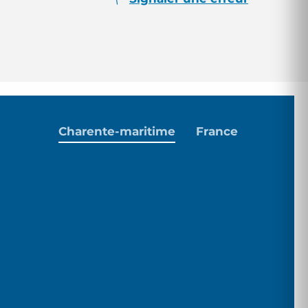
Charente-maritime
France