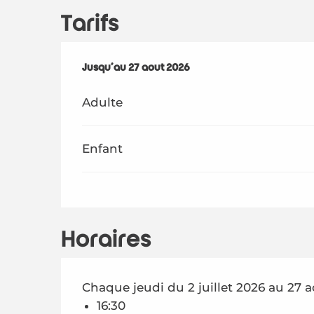
Tarifs
Du
Jusqu'au
2 juillet 2026
27 août 2026
au
27 août 2026
Adulte
Enfant
Horaires
Chaque jeudi du 2 juillet 2026 au 27 
16:30