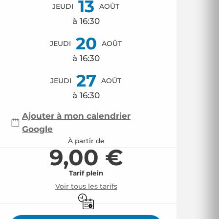
13
JEUDI
AOÛT
à 16:30
20
JEUDI
AOÛT
à 16:30
27
JEUDI
AOÛT
à 16:30
Ajouter à mon calendrier
Google
À partir de
9,00 €
Tarif plein
Voir tous les tarifs
Uniquement sur réservation