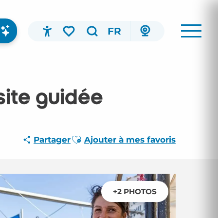
FR
Accessibilité
Recherche
Voir les favoris
site guidée
Ajouter aux favoris
Partager
Ajouter à mes favoris
+2 PHOTOS