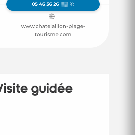
05 46 56 26
▒▒
www.chatelaillon-plage-
tourisme.com
isite guidée