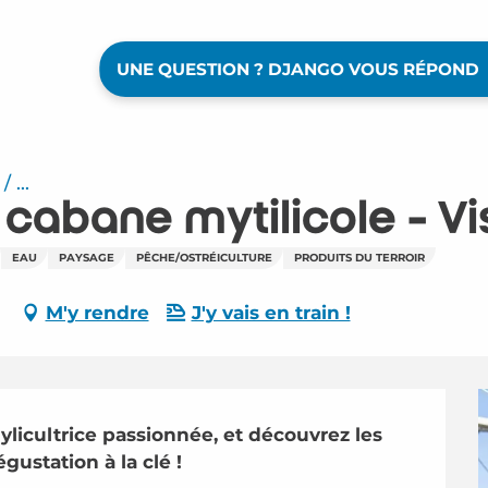
UNE QUESTION ? DJANGO VOUS RÉPOND
 ...
cabane mytilicole - Vi
EAU
PAYSAGE
PÊCHE/OSTRÉICULTURE
PRODUITS DU TERROIR
M'y rendre
J'y vais en train !
licultrice passionnée, et découvrez les 
gustation à la clé !