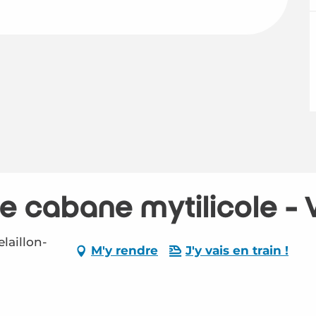
 cabane mytilicole - V
laillon-
M'y rendre
J'y vais en train !