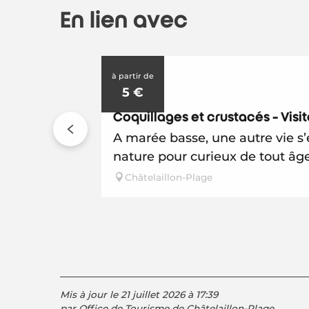
En lien avec
à partir de
4
5
€
AOÛT
Coquillages et crustacés - Vis
A marée basse, une autre vie s’
nature pour curieux de tout âge
Châtelaillon-Plage
Mis à jour le 21 juillet 2026 à 17:39
par Office de Tourisme de Châtelaillon-Plage