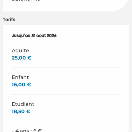
Tarifs
Du
Jusqu'au
4 juillet 2026
31 août 2026
au
31 août 2026
Adulte
25,00 €
Enfant
16,00 €
Etudiant
18,50 €
- 4 ans : 6 €