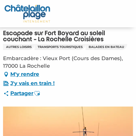
Aller
au
Accueil
contenu
principal
Découvrir
Escapade sur Fort Boyard au soleil
couchant - La Rochelle Croisières
Activités
AUTRES LOISIRS
TRANSPORTS TOURISTIQUES
BALADES EN BATEAU
Embarcadère : Vieux Port (Cours des Dames),
A vivre
17000 La Rochelle
M'y rendre
Rendez-vous
J'y vais en train !
Votre séjour
Ajouter aux favoris
Partager
Espace Pro