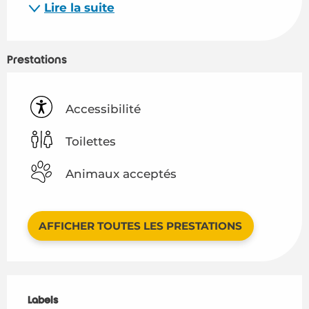
Lire la suite
Prestations
Accessibilité
Toilettes
Animaux acceptés
AFFICHER TOUTES LES PRESTATIONS
Offres de prestations
Labels
Labels