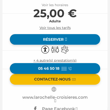
Voir les horaires
25,00 €
Adulte
Voir tous les tarifs
RÉSERVER
Accessibilité
Toilettes
Animaux acceptés
+ 4 autre(s) prestation(s)
05 46 50 18
▒▒
CONTACTEZ-NOUS
www.larochelle-croisieres.com
Page Facebook