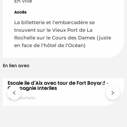
En ville
Accès
Accès
La billetterie et l'embarcadère se
trouvent sur le Vieux Port de La
Rochelle sur le Cours des Dames (juste
en face de l'hôtel de l'Océan)
En lien avec
Escale île d'Aix avec tour de Fort Boyard -
Réservable
Compagnie Interîles
La Rochelle