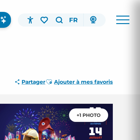
FR
Accessibilité
Recherche
Voir les favoris
Ajouter aux favoris
Partager
Ajouter à mes favoris
+1 PHOTO