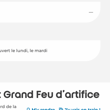
—
uvert le lundi, le mardi
 Grand Feu d'artifice
rd de la
M'y rendre
J'y vais en train !