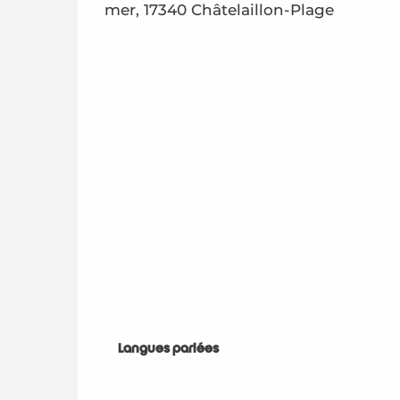
mer, 17340 Châtelaillon-Plage
Langues parlées
Langues parlées