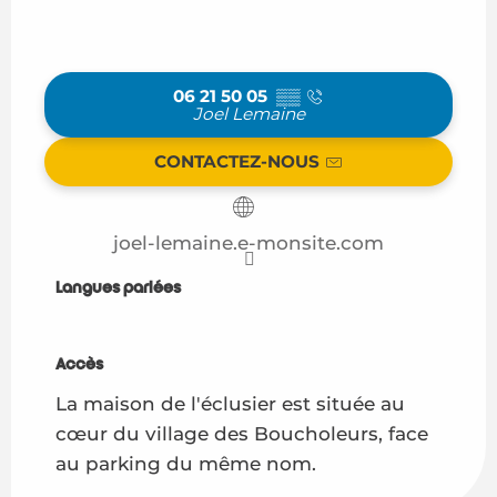
06 21 50 05
▒▒
Joel Lemaine
CONTACTEZ-NOUS
joel-lemaine.e-monsite.com
Langues parlées
Langues parlées
Accès
Accès
La maison de l'éclusier est située au
cœur du village des Boucholeurs, face
au parking du même nom.