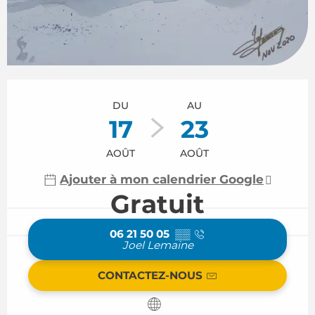
Ouverture et coordonnées
DU
AU
17
23
AOÛT
AOÛT
Ajouter à mon calendrier Google
Gratuit
06 21 50 05
▒▒
Joel Lemaine
CONTACTEZ-NOUS