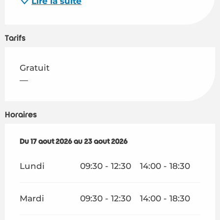
Lire la suite
Tarifs
Gratuit
—
Horaires
Du
Du
17 août 2026
17 août 2026
au
au
23 août 2026
23 août 2026
Lundi
09:30 - 12:30
14:00 - 18:30
Mardi
09:30 - 12:30
14:00 - 18:30