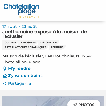
Aller
au
Accueil
contenu
principal
Découvrir
17 août > 23 août
Joël Lemaine expose à la maison de
Activités
l'Eclusier
CULTURE
EXPOSITION
DÉCORATION
A vivre
ARTS PLASTIQUES / GRAPHIQUES
PEINTURE
Maison de l'éclusier, Les Boucholeurs, 17340
Rendez-vous
Châtelaillon-Plage
M'y rendre
Votre séjour
J'y vais en train !
Espace Pro
Ajouter aux favoris
Partager
+2 PHOTOS