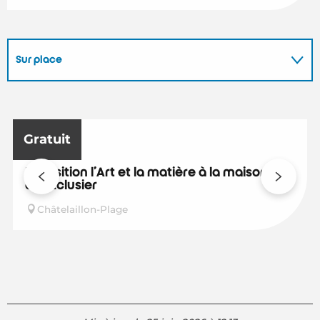
Sur place
En lien avec
31
6
Gratuit
AOÛT
SEPT.
Exposition l'Art et la matière à la maison
de l'Eclusier
Châtelaillon-Plage