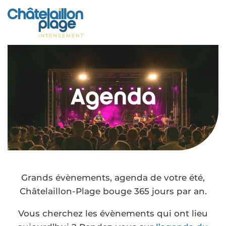
Aller
au
Accueil
contenu
principal
Découvrir
Activités
Agenda
A vivre
Rendez-vous
Votre séjour
Espace Pro
Grands évènements, agenda de votre été,
Châtelaillon-Plage bouge 365 jours par an.
Vous cherchez les évènements qui ont lieu