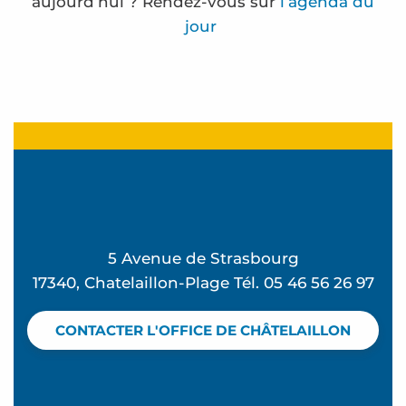
aujourd’hui ? Rendez-vous sur
l’agenda du
jour
Atelier Bougie estivale et Mocktail chez Vagues e
Concert d'Exception à l'église Sainte Madeleine 
Mémorielles balnéaires
Atelier Ô Mon beau miroir - L'été à Beauséjour
Concert de plage - Feeling Good à La Vague
Frédérique Bernier expose à l'espace Carnot
5 Avenue de Strasbourg
Atelier Hip Hop - L'été à Beauséjour
17340, Chatelaillon-Plage Tél. 05 46 56 26 97
Club de plage - Mômes à la plage
Découverte des oiseaux et d'une cabane ostréicol
CONTACTER L'OFFICE DE CHÂTELAILLON
Stage sauvetage aquatique
L'apéro des Bouchos
Zumba avec Valérie