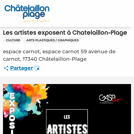
Aller
au
Accueil
contenu
principal
Découvrir
Les artistes exposent à Chatelaillon-Plage
CULTURE
ARTS PLASTIQUES / GRAPHIQUES
Activités
espace carnot, espace carnot 59 avenue de
A vivre
carnot, 17340 Châtelaillon-Plage
Ajouter aux favoris
Partager
Rendez-vous
Votre séjour
Espace Pro