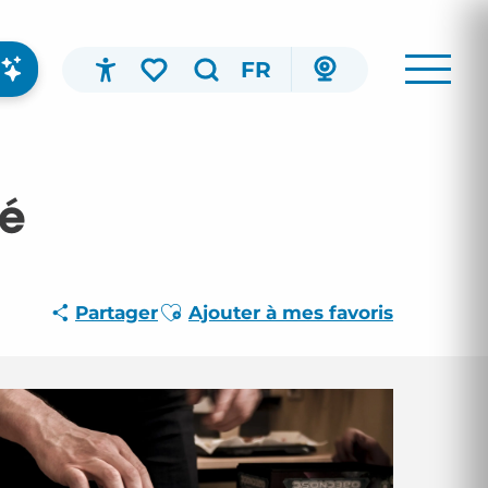
FR
Accessibilité
Recherche
Voir les favoris
té
Ajouter aux favoris
Partager
Ajouter à mes favoris