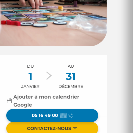
Ouverture et coor
DU
AU
1
31
JANVIER
DÉCEMBRE
Ajouter à mon calendrier
Google
05 16 49 00
▒▒
CONTACTEZ-NOUS