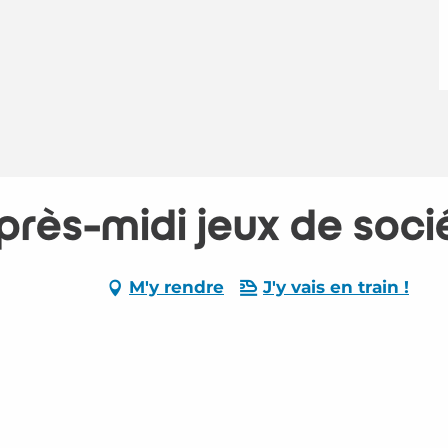
près-midi jeux de soci
M'y rendre
J'y vais en train !