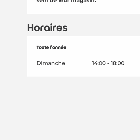
sein de leur magasin.
Horaires
Toute l'année
Toute l'année
Dimanche
14:00 - 18:00