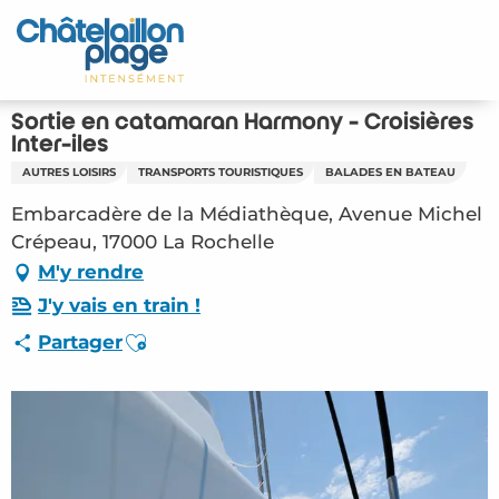
Aller
au
Accueil
contenu
principal
Découvrir
Sortie en catamaran Harmony - Croisières
Inter-îles
Activités
AUTRES LOISIRS
TRANSPORTS TOURISTIQUES
BALADES EN BATEAU
Embarcadère de la Médiathèque, Avenue Michel
A vivre
Crépeau, 17000 La Rochelle
M'y rendre
Rendez-vous
J'y vais en train !
Votre séjour
Ajouter aux favoris
Partager
Espace Pro