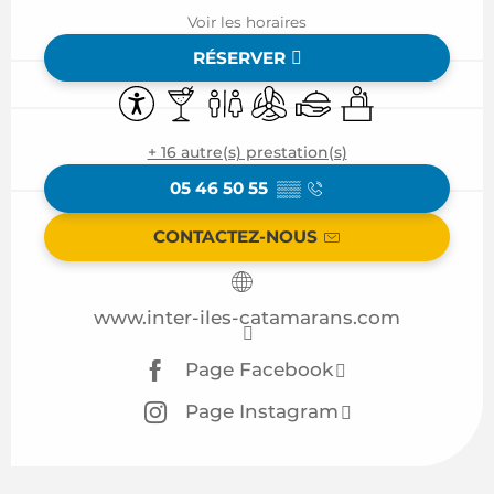
Voir les horaires
RÉSERVER
Accessibilité
Bar / Buvette
Toilettes
Air conditionné
Traiteur
Séminaires
+ 16 autre(s) prestation(s)
05 46 50 55
▒▒
CONTACTEZ-NOUS
www.inter-iles-catamarans.com
Page Facebook
Page Instagram