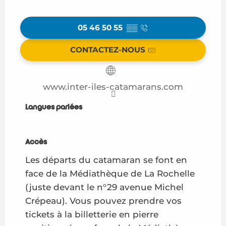
05 46 50 55
▒▒
CONTACTEZ-NOUS
www.inter-iles-catamarans.com
Langues parlées
Langues parlées
Accès
Accès
Les départs du catamaran se font en
face de la Médiathèque de La Rochelle
(juste devant le n°29 avenue Michel
Crépeau). Vous pouvez prendre vos
tickets à la billetterie en pierre