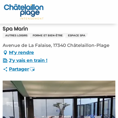
Aller
au
Accueil
contenu
principal
Découvrir
Spa Marin
AUTRES LOISIRS
FORME ET BIEN-ÊTRE
ESPACE SPA
Activités
Avenue de La Falaise, 17340 Châtelaillon-Plage
A vivre
M'y rendre
J'y vais en train !
Rendez-vous
Ajouter aux favoris
Partager
Votre séjour
Espace Pro