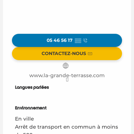
05 46 56 17
▒▒
CONTACTEZ-NOUS
www.la-grande-terrasse.com
Langues parlées
Langues parlées
Environnement
Environnement
En ville
Arrêt de transport en commun à moins