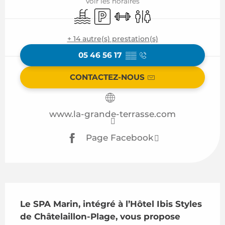
Voir les horaires
Piscine
Parking
Salle de sport
Toilettes
+ 14 autre(s) prestation(s)
05 46 56 17
▒▒
CONTACTEZ-NOUS
www.la-grande-terrasse.com
Page Facebook
Description
Le SPA Marin, intégré à l’Hôtel Ibis Styles 
de Châtelaillon-Plage, vous propose 