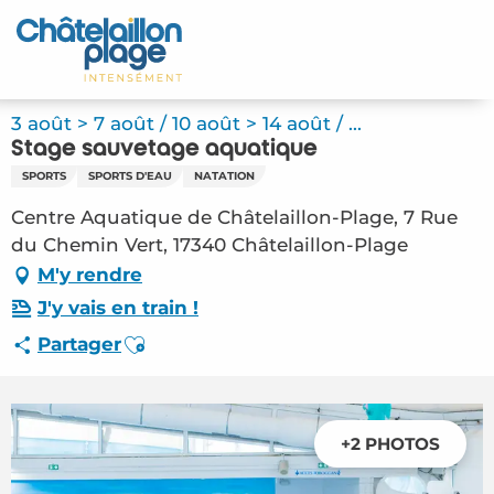
Aller
au
Accueil
contenu
principal
Découvrir
3 août > 7 août / 10 août > 14 août / ...
Stage sauvetage aquatique
Activités
SPORTS
SPORTS D'EAU
NATATION
A vivre
Centre Aquatique de Châtelaillon-Plage, 7 Rue
du Chemin Vert, 17340 Châtelaillon-Plage
Rendez-vous
M'y rendre
J'y vais en train !
Votre séjour
Ajouter aux favoris
Partager
Espace Pro
+2 PHOTOS