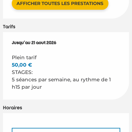
AFFICHER TOUTES LES PRESTATIONS
Tarifs
Du
Jusqu'au
6 juillet 2026
21 août 2026
au
21 août 2026
Plein tarif
50,00 €
STAGES:
5 séances par semaine, au rythme de 1
h15 par jour
Horaires