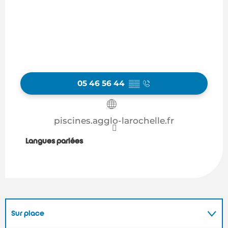
05 46 56 44
▒▒
piscines.agglo-larochelle.fr
Langues parlées
Langues parlées
Sur place