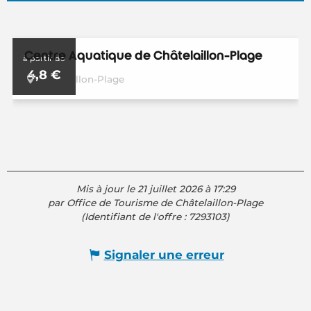
En lien avec
Centre Aquatique de Châtelaillon-Plage
à partir de
4,8
€
Châtelaillon-Plage
Mis à jour le 21 juillet 2026 à 17:29
par Office de Tourisme de Châtelaillon-Plage
(Identifiant de l'offre :
7293103
)
Signaler une erreur