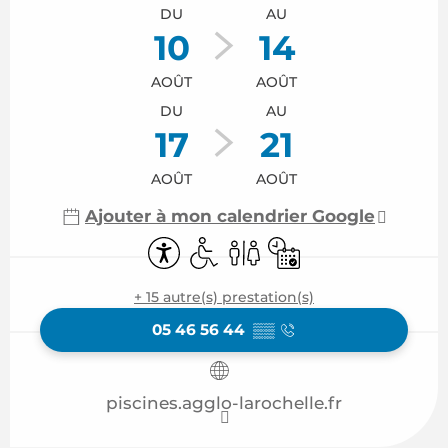
DU
AU
10
14
AOÛT
AOÛT
DU
AU
17
21
AOÛT
AOÛT
Ajouter à mon calendrier Google
Accessibilité
Accès handicapés
Toilettes
Uniquement sur rése
+ 15 autre(s) prestation(s)
05 46 56 44
▒▒
piscines.agglo-larochelle.fr