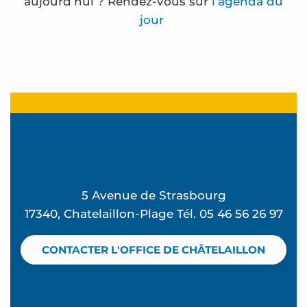
aujourd’hui ? Rendez-vous sur
l’agenda du
jour
Frédérique Bernier expose à l'espace Carnot
Marche Océanique
Soirées "Retours de plage" à l'Ekume
Fête foraine
La Rando des forts - Balade en mer
Ateliers d'initiation au compostage
5 Avenue de Strasbourg
Visites de sites de compostage partagé en habitat
17340, Chatelaillon-Plage Tél. 05 46 56 26 97
English for Kids & Teens
Terra Aventura - La Rosière à rosier...
CONTACTER L'OFFICE DE CHÂTELAILLON
Eglise Sainte Madeleine - Visite audio guidée
Terra Aventura - Beau séjour à Chatel
Terra Aventura - la bête dans le guidon