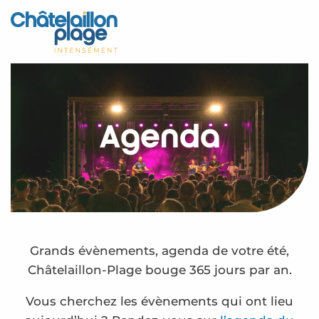
Aller
au
Accueil
contenu
principal
Découvrir
Activités
Agenda
A vivre
Rendez-vous
Votre séjour
Espace Pro
Grands évènements, agenda de votre été,
Châtelaillon-Plage bouge 365 jours par an.
Vous cherchez les évènements qui ont lieu