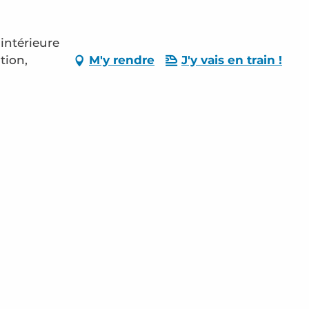
intérieure
tion,
M'y rendre
J'y vais en train !