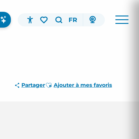
FR
Accessibilité
Recherche
Voir les favoris
Ajouter aux favoris
Partager
Ajouter à mes favoris