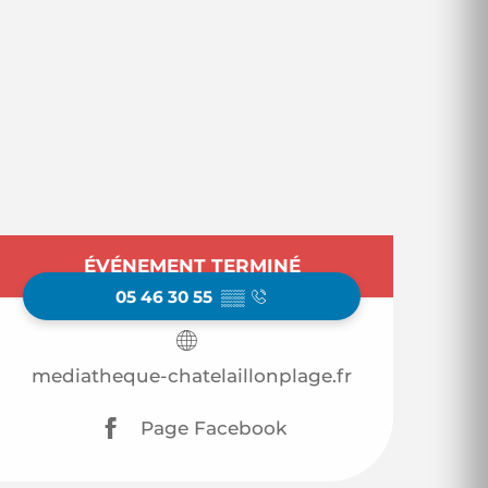
Ouverture et coor
ÉVÉNEMENT TERMINÉ
05 46 30 55
▒▒
mediatheque-chatelaillonplage.fr
Page Facebook