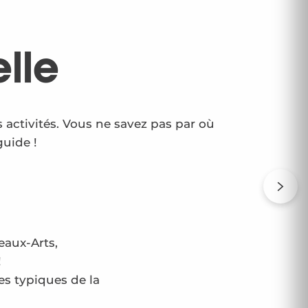
lle
ctivités. Vous ne savez pas par où
guide !
eaux-Arts,
!
es typiques de la