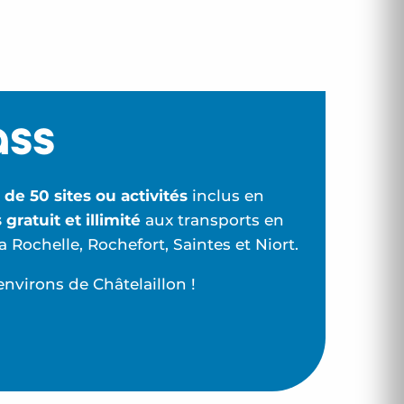
ass
 de 50 sites ou activités
inclus en
 gratuit et illimité
aux transports en
Rochelle, Rochefort, Saintes et Niort.
nvirons de Châtelaillon !