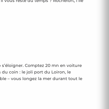
 Il vous reste du temps ? Rochefort, l’Ile
op s’éloigner. Comptez 20 mn en voiture
u coin : le joli port du Loiron, le
ble – vous longez la mer durant tout le