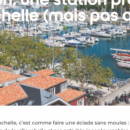
on, une station p
helle (mais pas 
Rochelle, c’est comme faire une éclade sans moules :