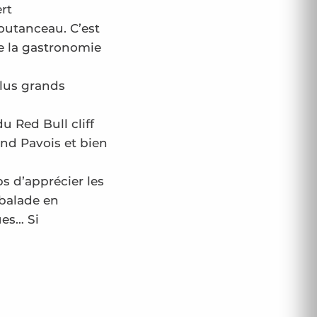
rt
outanceau. C’est
e la gastronomie
plus grands
u Red Bull cliff
and Pavois et bien
ps d’apprécier les
 balade en
ues… Si