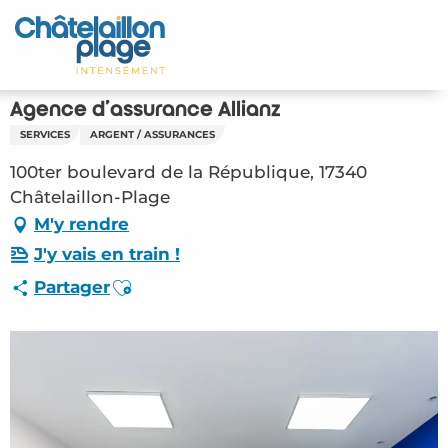
Aller
au
Accueil
contenu
principal
Découvrir
Agence d'assurance Allianz
SERVICES
ARGENT / ASSURANCES
Activités
100ter boulevard de la République, 17340
A vivre
Châtelaillon-Plage
M'y rendre
Rendez-vous
J'y vais en train !
Ajouter aux favoris
Partager
Votre séjour
Espace Pro