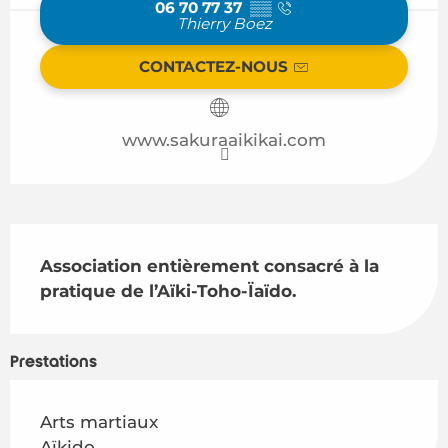
06 70 77 37
▒▒
Thierry Boez
CONTACTEZ-NOUS
www.sakuraaikikai.com
Description
Association entièrement consacré à la 
pratique de l’Aïki-Toho-Ïaïdo.
Prestations
Arts martiaux
Aïkido