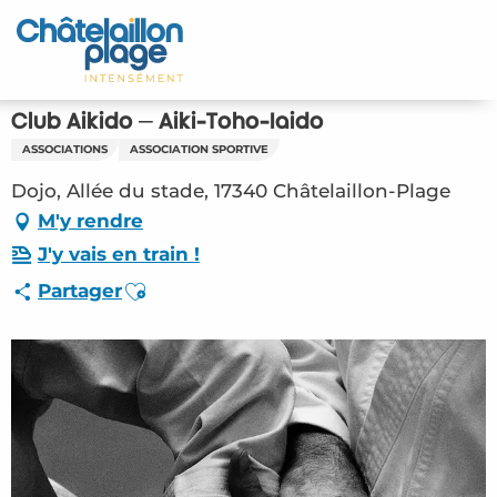
Aller
au
Accueil
contenu
principal
Découvrir
Club Aïkido – Aïki-Toho-Ïaïdo
ASSOCIATIONS
ASSOCIATION SPORTIVE
Activités
Dojo, Allée du stade, 17340 Châtelaillon-Plage
A vivre
M'y rendre
J'y vais en train !
Rendez-vous
Ajouter aux favoris
Partager
Votre séjour
Espace Pro