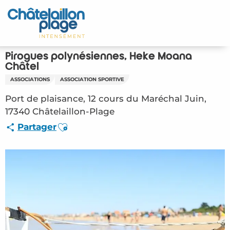
Aller
au
Accueil
contenu
principal
Découvrir
Pirogues polynésiennes, Heke Moana
Châtel
Activités
ASSOCIATIONS
ASSOCIATION SPORTIVE
Port de plaisance, 12 cours du Maréchal Juin,
A vivre
17340 Châtelaillon-Plage
Ajouter aux favoris
Rendez-vous
Partager
Votre séjour
Espace Pro