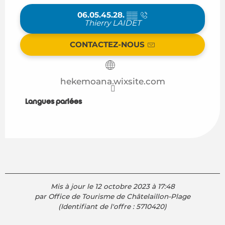
06.05.45.28.
▒▒
Thierry LAIDET
CONTACTEZ-NOUS
hekemoana.wixsite.com
Langues parlées
Langues parlées
Mis à jour le 12 octobre 2023 à 17:48
par Office de Tourisme de Châtelaillon-Plage
(Identifiant de l'offre :
5710420
)