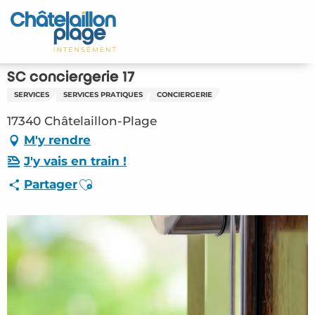
Aller
au
Accueil
contenu
principal
Découvrir
SC conciergerie 17
SERVICES
SERVICES PRATIQUES
CONCIERGERIE
Activités
17340 Châtelaillon-Plage
A vivre
M'y rendre
J'y vais en train !
Rendez-vous
Ajouter aux favoris
Partager
Votre séjour
Espace Pro