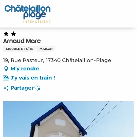
Aller
au
Accueil
contenu
principal
Découvrir
Arnaud Marc
Activités
MEUBLÉ ET GÎTE
MAISON
A vivre
19, Rue Pasteur, 17340 Châtelaillon-Plage
M'y rendre
Rendez-vous
J'y vais en train !
Ajouter aux favoris
Partager
Votre séjour
Espace Pro