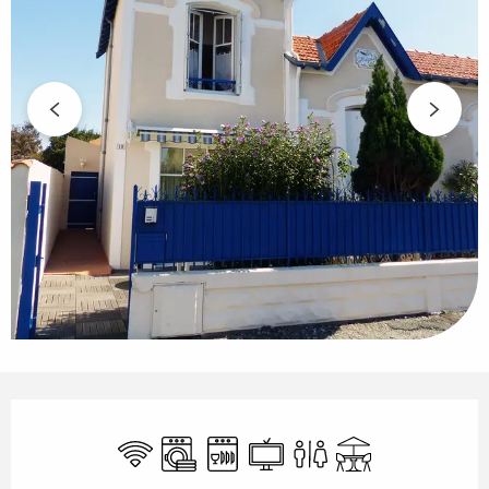
Ouverture et coordonnées
WiFi
Lave linge
Lave vaisselle
Télévision
Toilettes
Terrasse