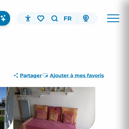
FR
Accessibilité
Recherche
Voir les favoris
Ajouter aux favoris
Partager
Ajouter à mes favoris