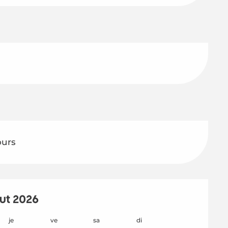
ours
ût 2026
je
ve
sa
di
lu
m