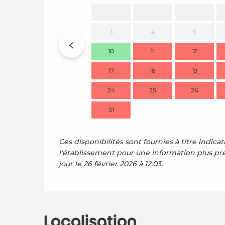
3
4
5
10
11
12
17
18
19
24
25
26
31
Ces disponibilités sont fournies à titre indicat
l'établissement pour une information plus pr
jour le
26 février 2026 à 12:03.
Localisation