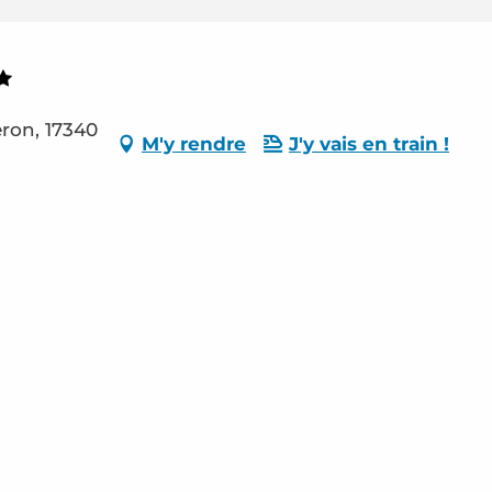
ron, 17340
M'y rendre
J'y vais en train !