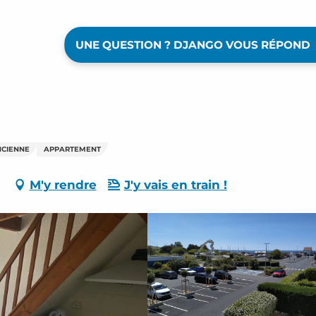
UNE QUESTION ? DJANGO VOUS RÉPOND
NCIENNE
APPARTEMENT
M'y rendre
J'y vais en train !