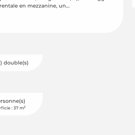
entale en mezzanine, un...
(s) double(s)
ersonne(s)
2
ficie : 37 m