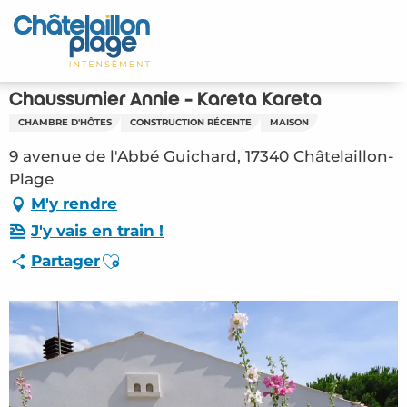
Aller
au
Accueil
contenu
principal
Découvrir
Chaussumier Annie - Kareta Kareta
CHAMBRE D'HÔTES
CONSTRUCTION RÉCENTE
MAISON
Activités
9 avenue de l'Abbé Guichard, 17340 Châtelaillon-
A vivre
Plage
M'y rendre
Rendez-vous
J'y vais en train !
Ajouter aux favoris
Partager
Votre séjour
Espace Pro