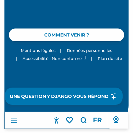
COMMENT VENIR ?
Mentions légales
|
Données personnelles
|
Accessibilité : Non conforme
|
Plan du site
UNE QUESTION ? DJANGO VOUS RÉPOND
FR
Accessibilité
Recherche
Voir les favoris