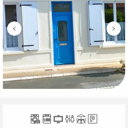
Ouverture et coordonnées
Lave linge
Lave vaisselle
Télévision
Toilettes
Terrasse
Parking