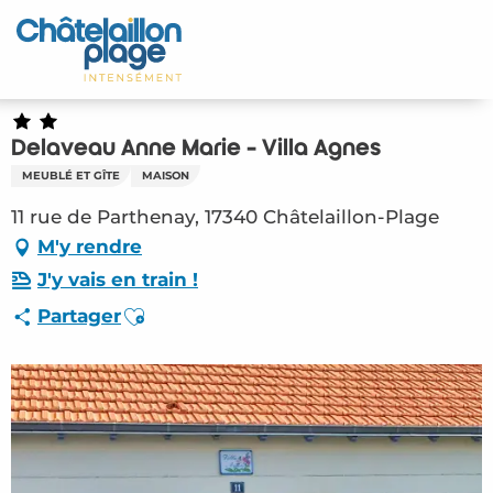
Aller
au
Accueil
contenu
principal
Découvrir
Delaveau Anne Marie - Villa Agnes
Activités
MEUBLÉ ET GÎTE
MAISON
A vivre
11 rue de Parthenay, 17340 Châtelaillon-Plage
M'y rendre
Rendez-vous
J'y vais en train !
Ajouter aux favoris
Partager
Votre séjour
Espace Pro