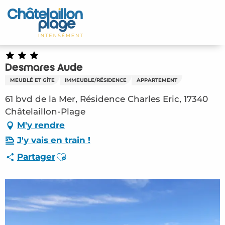
Aller
au
Accueil
contenu
principal
Découvrir
Desmares Aude
Activités
MEUBLÉ ET GÎTE
IMMEUBLE/RÉSIDENCE
APPARTEMENT
A vivre
61 bvd de la Mer, Résidence Charles Eric, 17340
Châtelaillon-Plage
Rendez-vous
M'y rendre
J'y vais en train !
Votre séjour
Ajouter aux favoris
Partager
Espace Pro