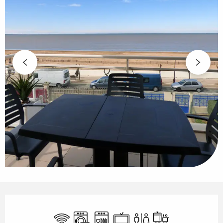
Ouverture et coordonnées
WiFi
Lave linge
Lave vaisselle
Télévision
Toilettes
Plaque de cuiss