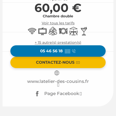
60,00 €
Chambre double
Voir tous les tarifs
WiFi
Télévision
Air conditionné
Restaurant
Terrasse
Bar / Buvette
+ 15 autre(s) prestation(s)
05 46 56 18
▒▒
CONTACTEZ-NOUS
www.latelier-des-cousins.fr
Page Facebook