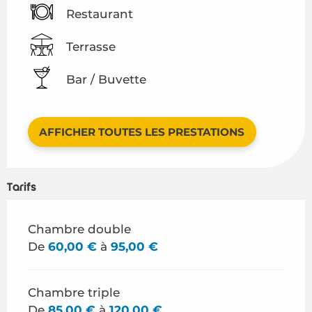
Restaurant
Terrasse
Bar / Buvette
AFFICHER TOUTES LES PRESTATIONS
Tarifs
Tarifs 2026
Chambre double
De
60,00 €
à
95,00 €
Chambre triple
De
85,00 €
à
120,00 €