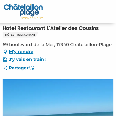
Aller
au
Accueil
contenu
principal
Découvrir
Hotel Restaurant L'Atelier des Cousins
HÔTEL - RESTAURANT
Activités
69 boulevard de la Mer, 17340 Châtelaillon-Plage
A vivre
M'y rendre
J'y vais en train !
Rendez-vous
Ajouter aux favoris
Partager
Votre séjour
Espace Pro