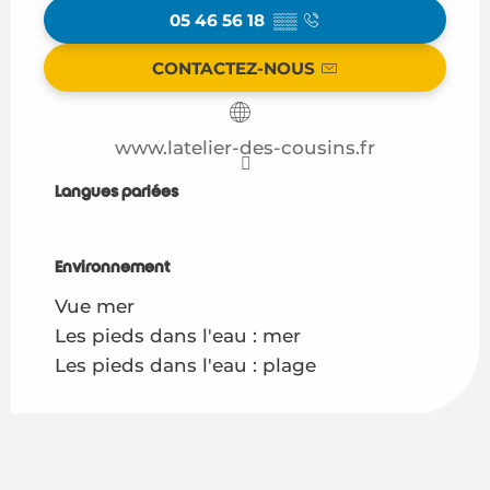
05 46 56 18
▒▒
CONTACTEZ-NOUS
www.latelier-des-cousins.fr
Langues parlées
Langues parlées
Environnement
Environnement
Vue mer
Les pieds dans l'eau : mer
Les pieds dans l'eau : plage