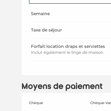
Du
1 janvier 2026
au
26 juin 2026
Semaine
Du
29 août 2026
au
31 décembre 2026
Taxe de séjour
Forfait location draps et serviettes
Inclut également le linge de maison
Moyens de paiement
Chèque
Chèque-Vac