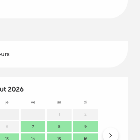
ours
ût 2026
je
ve
sa
di
lu
m
1
2
6
7
8
9
7
13
14
15
16
14
1