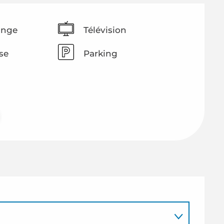
inge
Télévision
se
Parking