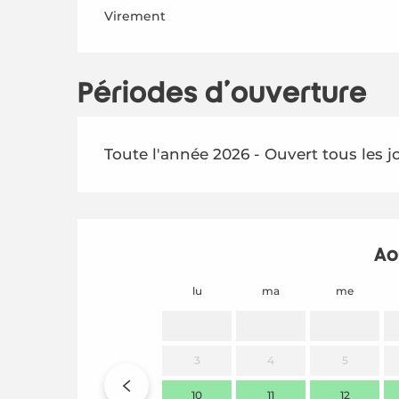
Virement
Périodes d'ouverture
Toute l'année 2026 - Ouvert tous les j
Ao
lu
ma
me
3
4
5
10
11
12