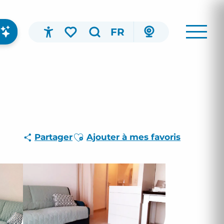
FR
Accessibilité
Recherche
Voir les favoris
Ajouter aux favoris
Partager
Ajouter à mes favoris