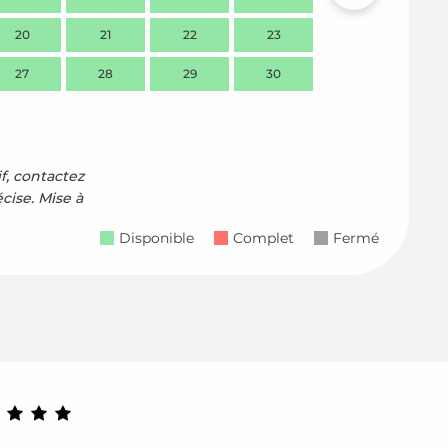
20
21
22
23
21
2
27
28
29
30
28
2
if, contactez
écise.
Mise à
Disponible
Complet
Fermé